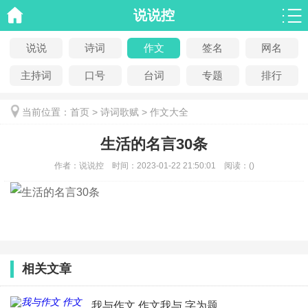
说说控
说说
诗词
作文
签名
网名
主持词
口号
台词
专题
排行
当前位置：
首页
>
诗词歌赋
>
作文大全
生活的名言30条
作者：
说说控
时间：
2023-01-22 21:50:01
阅读：
(
)
相关文章
我与作文 作文我与 字为题