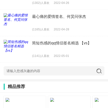
(1302)人喜欢
2022-04-26
22、你已经有了她的好她已经有了你依靠
最心痛的爱情签名、何炅问张杰
23、始终从这场爱里解脱不出来，永远不会明白它的意义。
24、韩寒说如果你喜欢我碰巧我也喜欢你就算你因为种种原
(1165)人喜欢
2022-04-28
因现在不想谈你可以先告诉我我等你就是了
简短伤感的qq情侣签名精选 【vs】
25、从款款深情 到失去兴趣 也不过短短几个步骤 没什么至
(1141)人喜欢
2022-05-01
死方休
26、不曾给我深情不能伴我走就别怪我犹豫不决也别怪我狠
心。
27、穿越黑夜，我按牢我的左腮，右腮痛，按牢右腮，左腮
精品推荐
痛，两边齐动，疼痛便向周身漫延开去。
原来
这是思念的
痛，是我梦想你回到我身边的痛！