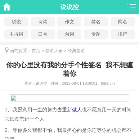
说说控
说说
诗词
作文
签名
网名
主持词
口号
台词
专题
排行
当前位置：
首页
>
签名大全
>
经典签名
你的心里没有我的分手个性签名_我不想缠
着你
作者：
说说控
时间：
2023-08-01 18:00:01
阅读：
(
)
1、我愿意用一生的努力去重新
做人
也不愿意用一天的时间
去试图忘记一个人
2、等你多久我都不怕，我最担心的是你连等你的机会都不