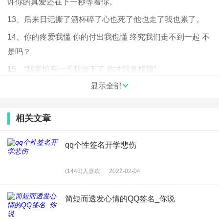
许你的真爱还在下一秒等着你。
13、后来日记撕了酒杯碎了心也死了他也走了我也累了。
14、你的疼爱我懂 你的付出我也懂 终究我们走不到一起 不
是吗？
15、“我害怕有一天我放下了 你才回来找我”
显示全部
16、别对ex念念不忘，别在他求复合的时候激动不已想象
你们的未来，也千万别找他复合，不在乎你的人、伤害过你
的人，一直都还是那个样子，他们只是寂寞了才会想念你
相关文章
17、对不越，我真的爱你！很后悔我们重新开始好吗？
qq个性签名开学悲伤
18、每一点对其他人的厌恶都把我更推向你
19、如果在生命诞生的
那一刻
，就可以选择，我宁愿一开始
(1448)人喜欢
2022-02-04
就选择毁灭!
简短而透发心情的QQ签名_你说
20、如果也会寂寞那天、就一起想想我们的从前。
21、从深情到敷衍热情到冷淡重视到忽视难忘到遗忘。